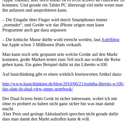
kommen. Und gerade ein Tablet PC überzeugt viel mehr wenn man
ihn anfassen und ausprobieren kann.
– Die Eingabe über Finger wird durch Smartphones immer
„normaler“, und Geräte wie das iPhone zeigen man kann
Programme auch gut dazu anpassen
– Die kritische Masse dürfte wohl erreicht werden, laut
Apfelblog
hat Apple schon 3 Milllionen iPads verkauft.
Man kann noch sehr gespannt sein welche Geräte auf den Markt
kommen, große Marken testen zum Teil noch aus wohin die Reise
gehen kann. Ein gutes Beispiel dafür ist das Libretto w100.
Auf basicthinking gibt es einen wirklich lesenswerten Artikel dazu:
http://www.basicthinking.de/blog/2010/06/21/toshiba-libretto-w100-
das-slate-ds-dual-view-umpc-notebook/
Der Dual-Screen beim Gerät ist sicher interessant, wobei ich mir
ohne es probiert zu haben nicht ganz sicher bin was man damit
macht.
Aber Preis und geringe Akkulaufzeit sprechen nicht gerade dafür
dass man damit den Markt aufrollen kann & will.