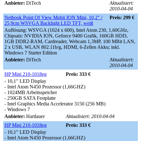
Anbieter:
DiTech
Aktualisiert:
2010-04-04
Netbook Point Of View Mobii ION Mini, 10,2" /
Preis: 299 €
25,9cm WSVGA Backlight LED TFT, weiß
Auflösung: WSVGA (1024 x 600), Intel Atom 230, 1,60GHz,
Chipsatz: NVIDIA ION, Geforce 9400 Grafik, 160GB HDD,
1GB DDR2-RAM, Cardreader, Webcam 1,3MP, 100 MBit LAN,
2 x USB, WLAN 802.11b/g, HDMI, 6-Zellen Akku; inkl.
Windows 7 Starter Edition
Anbieter:
DiTech
Aktualisiert:
2010-04-04
HP Mini 210-1018eg
Preis: 333 €
- 10,1" LED Display
- Intel Atom N450 Prozessor (1,66GHZ)
- 1024MB Arbeitsspeicher
- 250GB SATA Festplatte
- Intel Graphics Media Accelerator 3150 (256 MB)
- Windows 7
Anbieter:
Hartlauer
Aktualisiert: 2010-04-04
HP Mini 210-1018eg
Preis: 333 €
- 10,1" LED Display
- Intel Atom N450 Prozessor (1,66GHZ)