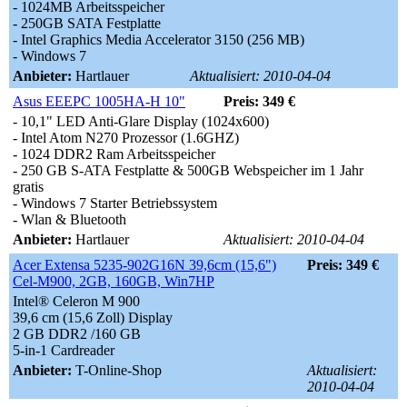
- 1024MB Arbeitsspeicher
- 250GB SATA Festplatte
- Intel Graphics Media Accelerator 3150 (256 MB)
- Windows 7
Anbieter:
Hartlauer
Aktualisiert: 2010-04-04
Asus EEEPC 1005HA-H 10"
Preis: 349 €
- 10,1" LED Anti-Glare Display (1024x600)
- Intel Atom N270 Prozessor (1.6GHZ)
- 1024 DDR2 Ram Arbeitsspeicher
- 250 GB S-ATA Festplatte & 500GB Webspeicher im 1 Jahr
gratis
- Windows 7 Starter Betriebssystem
- Wlan & Bluetooth
Anbieter:
Hartlauer
Aktualisiert: 2010-04-04
Acer Extensa 5235-902G16N 39,6cm (15,6")
Preis: 349 €
Cel-M900, 2GB, 160GB, Win7HP
Intel® Celeron M 900
39,6 cm (15,6 Zoll) Display
2 GB DDR2 /160 GB
5-in-1 Cardreader
Anbieter:
T-Online-Shop
Aktualisiert:
2010-04-04