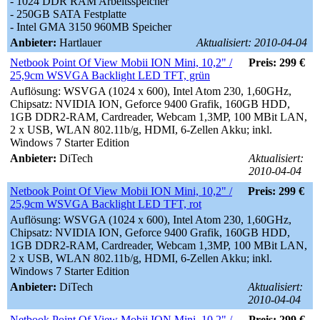
- 1024 DDR RAM Arbeitsspeicher
- 250GB SATA Festplatte
- Intel GMA 3150 960MB Speicher
Anbieter:
Hartlauer
Aktualisiert: 2010-04-04
Netbook Point Of View Mobii ION Mini, 10,2" /
Preis: 299 €
25,9cm WSVGA Backlight LED TFT, grün
Auflösung: WSVGA (1024 x 600), Intel Atom 230, 1,60GHz,
Chipsatz: NVIDIA ION, Geforce 9400 Grafik, 160GB HDD,
1GB DDR2-RAM, Cardreader, Webcam 1,3MP, 100 MBit LAN,
2 x USB, WLAN 802.11b/g, HDMI, 6-Zellen Akku; inkl.
Windows 7 Starter Edition
Anbieter:
DiTech
Aktualisiert:
2010-04-04
Netbook Point Of View Mobii ION Mini, 10,2" /
Preis: 299 €
25,9cm WSVGA Backlight LED TFT, rot
Auflösung: WSVGA (1024 x 600), Intel Atom 230, 1,60GHz,
Chipsatz: NVIDIA ION, Geforce 9400 Grafik, 160GB HDD,
1GB DDR2-RAM, Cardreader, Webcam 1,3MP, 100 MBit LAN,
2 x USB, WLAN 802.11b/g, HDMI, 6-Zellen Akku; inkl.
Windows 7 Starter Edition
Anbieter:
DiTech
Aktualisiert:
2010-04-04
Netbook Point Of View Mobii ION Mini, 10,2" /
Preis: 299 €