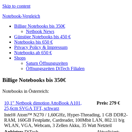
Skip to content
Notebook-Vergleich
Billige Notebooks bis 350€
Günstige
Netbook News
Geräte
Günstige Notebooks bis 450 €
im
Notebooks bis 650 €
Vergleich
Privacy Policy & Impressum
Notebooks ab 650 €
Shops
Saturn Öffnungszeiten
Öffnungszeiten DiTech Filialen
Billige Notebooks bis 350€
Notebooks in Österreich:
10,1" Netbook dimotion AttoBook A101,
Preis: 279 €
25,6cm SVGA TFT, schwarz
Intel® Atom™ N270 / 1,60GHz, Hyper-Threading, 1 GB DDR2-
RAM, 160GB Festplatte, Cardreader, 100Mbit LAN, 802.11 b/g
WLAN, VGA, Webcam, 3 Zellen Akku, 35 Watt Netzteil
Anbieter:
DiTech
Aktualisiert: