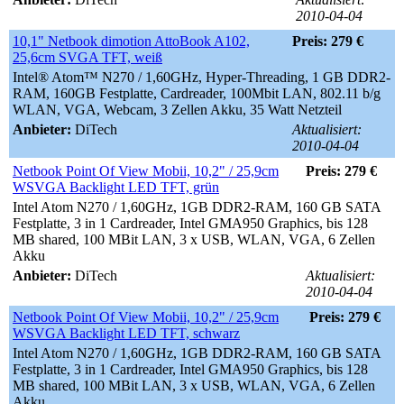
2010-04-04
10,1" Netbook dimotion AttoBook A102,
Preis: 279 €
25,6cm SVGA TFT, weiß
Intel® Atom™ N270 / 1,60GHz, Hyper-Threading, 1 GB DDR2-
RAM, 160GB Festplatte, Cardreader, 100Mbit LAN, 802.11 b/g
WLAN, VGA, Webcam, 3 Zellen Akku, 35 Watt Netzteil
Anbieter:
DiTech
Aktualisiert:
2010-04-04
Netbook Point Of View Mobii, 10,2" / 25,9cm
Preis: 279 €
WSVGA Backlight LED TFT, grün
Intel Atom N270 / 1,60GHz, 1GB DDR2-RAM, 160 GB SATA
Festplatte, 3 in 1 Cardreader, Intel GMA950 Graphics, bis 128
MB shared, 100 MBit LAN, 3 x USB, WLAN, VGA, 6 Zellen
Akku
Anbieter:
DiTech
Aktualisiert:
2010-04-04
Netbook Point Of View Mobii, 10,2" / 25,9cm
Preis: 279 €
WSVGA Backlight LED TFT, schwarz
Intel Atom N270 / 1,60GHz, 1GB DDR2-RAM, 160 GB SATA
Festplatte, 3 in 1 Cardreader, Intel GMA950 Graphics, bis 128
MB shared, 100 MBit LAN, 3 x USB, WLAN, VGA, 6 Zellen
Akku