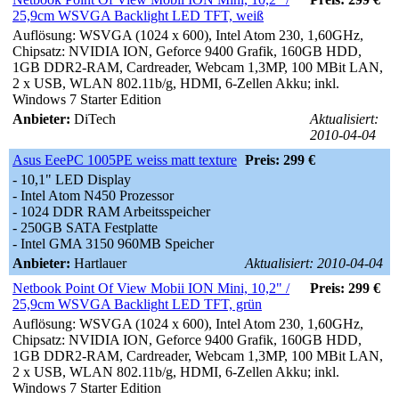
25,9cm WSVGA Backlight LED TFT, weiß
Auflösung: WSVGA (1024 x 600), Intel Atom 230, 1,60GHz,
Chipsatz: NVIDIA ION, Geforce 9400 Grafik, 160GB HDD,
1GB DDR2-RAM, Cardreader, Webcam 1,3MP, 100 MBit LAN,
2 x USB, WLAN 802.11b/g, HDMI, 6-Zellen Akku; inkl.
Windows 7 Starter Edition
Anbieter:
DiTech
Aktualisiert:
2010-04-04
Asus EeePC 1005PE weiss matt texture
Preis: 299 €
- 10,1" LED Display
- Intel Atom N450 Prozessor
- 1024 DDR RAM Arbeitsspeicher
- 250GB SATA Festplatte
- Intel GMA 3150 960MB Speicher
Anbieter:
Hartlauer
Aktualisiert: 2010-04-04
Netbook Point Of View Mobii ION Mini, 10,2" /
Preis: 299 €
25,9cm WSVGA Backlight LED TFT, grün
Auflösung: WSVGA (1024 x 600), Intel Atom 230, 1,60GHz,
Chipsatz: NVIDIA ION, Geforce 9400 Grafik, 160GB HDD,
1GB DDR2-RAM, Cardreader, Webcam 1,3MP, 100 MBit LAN,
2 x USB, WLAN 802.11b/g, HDMI, 6-Zellen Akku; inkl.
Windows 7 Starter Edition