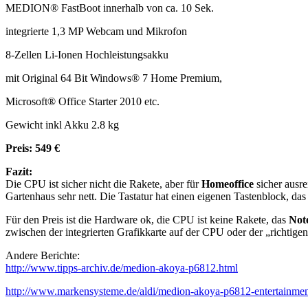
MEDION® FastBoot innerhalb von ca. 10 Sek.
integrierte 1,3 MP Webcam und Mikrofon
8-Zellen Li-Ionen Hochleistungsakku
mit Original 64 Bit Windows® 7 Home Premium,
Microsoft® Office Starter 2010 etc.
Gewicht inkl Akku 2.8 kg
Preis: 549 €
Fazit:
Die CPU ist sicher nicht die Rakete, aber für
Homeoffice
sicher ausr
Gartenhaus sehr nett. Die Tastatur hat einen eigenen Tastenblock, das
Für den Preis ist die Hardware ok, die CPU ist keine Rakete, das
Not
zwischen der integrierten Grafikkarte auf der CPU oder der „richtig
Andere Berichte:
http://www.tipps-archiv.de/medion-akoya-p6812.html
http://www.markensysteme.de/aldi/medion-akoya-p6812-entertainme