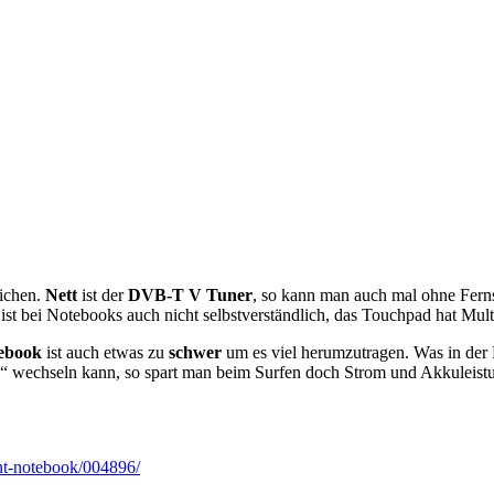
eichen.
Nett
ist der
DVB-T V Tuner
, so kann man auch mal ohne Ferns
 ist bei Notebooks auch nicht selbstverständlich, das Touchpad hat Mult
ebook
ist auch etwas zu
schwer
um es viel herumzutragen. Was in der 
en“ wechseln kann, so spart man beim Surfen doch Strom und Akkuleist
nt-notebook/004896/