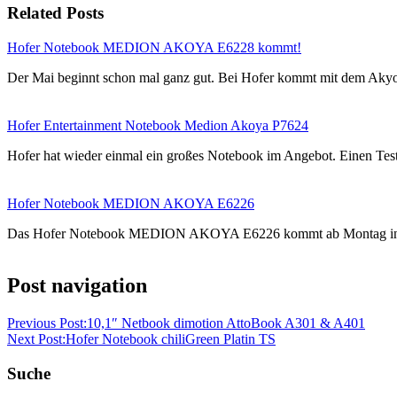
Related Posts
Hofer Notebook MEDION AKOYA E6228 kommt!
akoya
Hofer
Medion
Notebook
Der Mai beginnt schon mal ganz gut. Bei Hofer kommt mit dem Ak
Hofer Entertainment Notebook Medion Akoya P7624
Hofer hat wieder einmal ein großes Notebook im Angebot. Einen
Hofer Notebook MEDION AKOYA E6226
Das Hofer Notebook MEDION AKOYA E6226 kommt ab Montag in 
Post navigation
Previous Post:
10,1″ Netbook dimotion AttoBook A301 & A401
Next Post:
Hofer Notebook chiliGreen Platin TS
Suche