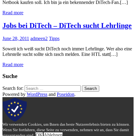
Netbook kaufen soll. Ich bin ja ein bekennender DiTech-Fan.[…]
Read more
Jobs bei DiTech – DiTech sucht Lehrlinge
June 28, 2011
admeen2
Tipps
Soweit ich weiß sucht DiTech noch immer Lehrlinge. Wer also eine
Lehrstelle sucht sollte sich rasch melden. Eine HTL statt[…]
Read more
Suche
Search for:
Search
Powered by
WordPress
and
Poseidon
.
Wir verwenden Cookies, um Ihnen das beste Nutzererlebnis bieten zu können.
Wenn Sie fortfahren, diese Seite zu verwenden, nehmen wir an, dass Sie damit
OK
Ablehnen
einverstanden sind.